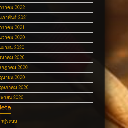
กราคม 2022
ุมภาพันธ์ 2021
กราคม 2021
ันวาคม 2020
ันยายน 2020
ิงหาคม 2020
รกฎาคม 2020
ิถุนายน 2020
ฤษภาคม 2020
มษายน 2020
eta
้าสู่ระบบ