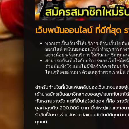
เว็บพนันออนไลน์ ที่ดีที่สุด
พวกเราเป็นเว็บ ที่ให้บริการ ด้าน เว็บไซต์
ออนไลน์ พนันบอลออนไลน์ ทำธุรการต่างๆได้
อย่างน้อย พร้อมบริการให้กับสมาชิกทุกคน 
สามารถบันเทิงใจกับบริการของเว็บไซต์พน
ร่วมบันเทิงใจ แบบไม่มีข้อจำกัด พร้อมบริ
ไหนๆที่เคยผ่านมา ด้วยเหตุว่าพวกเราเป็น เ
สำหรับท่านใดที่เป็นแฟนคลับของเว็บแทงบอลอยู่แล
เข้ามาสมัครเป็นสมาชิกแทงบอลยูฟ่าเบทกับเราได้แ
กันหลายรางวัล แต่ที่เป็นไฮไลต์สุดๆ ก็คือ รางวัล
มูลค่าสูงถึง 200,000 บาท ยิ่งใหญ่และแจกขนาดน
รับสิทธิ์ในการร่วมจับรางวัลแบบอัตโนมัติทุกท่
ทุกคน