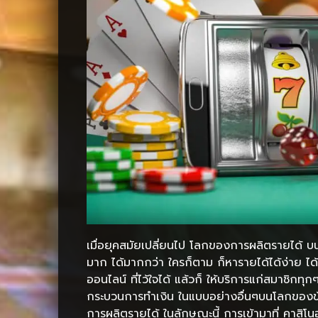
เมื่อยุคสมัยเปลี่ยนไป โลกของการผลิตรายได้ บนโ
มาก ได้มากกว่า ใครก็ตาม ก็หารายได้ได้ง่าย ได้
ออนไลน์ ที่ไว้ใจได้ แล้วก็ ให้บริการแก่สมาชิกทุก
กระบวนการทำเงิน ในแบบอย่างอื่นๆบนโลกของข้อเ
การผลิตรายได้ ในลักษณะนี้ การเข้ามาที่ คาสิโ