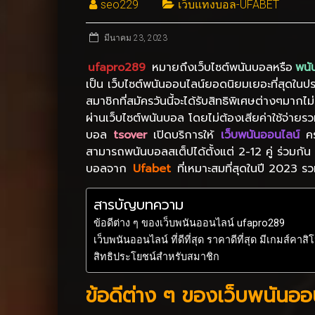
seo229
เว็บแทงบอล-UFABET
มีนาคม 23, 2023
ufapro289
หมายถึงเว็บไซต์พนันบอลหรือ
พนั
เป็น เว็บไซต์พนันออนไลน์ยอดนิยมเยอะที่สุดในป
สมาชิกที่สมัครวันนี้จะได้รับสิทธิพิเศษต่างๆมากไ
ผ่านเว็บไซต์พนันบอล โดยไม่ต้องเสียค่าใช้จ่ายรวมท
บอล
tsover
เปิดบริการให้
เว็บพนันออนไลน์
คร
สามารถพนันบอลสเต็ปได้ตั้งแต่ 2-12 คู่ ร่วมกัน 
บอลจาก
Ufabet
ที่เหมาะสมที่สุดในปี 2023 ร
สารบัญบทความ
ข้อดีต่าง ๆ ของเว็บพนันออนไลน์ ufapro289
เว็บพนันออนไลน์ ที่ดีที่สุด ราคาดีที่สุด มีเกมส์คา
สิทธิประโยชน์สำหรับสมาชิก
ข้อดีต่าง ๆ ของเว็บพนันออ