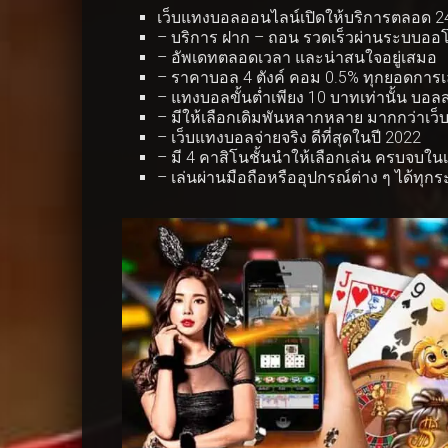
เว็บแทงบอลออนไลน์เปิดให้บริการตลอด 24 ช
– บริการ ฝาก – ถอน รวดเร็วผ่านระบบออโต้
– อัพเดทตลอดเวลา และน่าสนใจอยู่เสมอ
– ราคาบอล 4 ตังค์ คอม 0.5% ทุกยอดการเ
– แทงบอลขั้นต่ำเพียง 10 บาทเท่านั้น บอลสเต
– มีให้เลือกเดิมพันหลากหลาย มากกว่าเว็บ
– เว็บแทงบอลจ่ายจริง ดีที่สุดในปี 2022
– มี 4 คาสิโนชั้นนำให้เลือกเล่น ครบจบในเ
– เล่นผ่านมือถือหรืออุปกรณ์ต่าง ๆ ได้ทุก