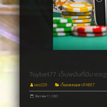
Toybet77 เว็บพนันที่มีมาตร
seo229
เว็บแทงบอล-UFABET
ธันวาคม 11, 2022