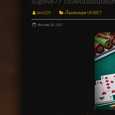
Suplive77 เว็บพนันออนไลน์ท
seo229
เว็บแทงบอล-UFABET
ธันวาคม 28, 2022