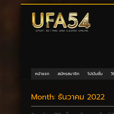
หน้าแรก
สมัครสมาชิก
โปรโมชั่น
วิ
Month:
ธันวาคม 2022