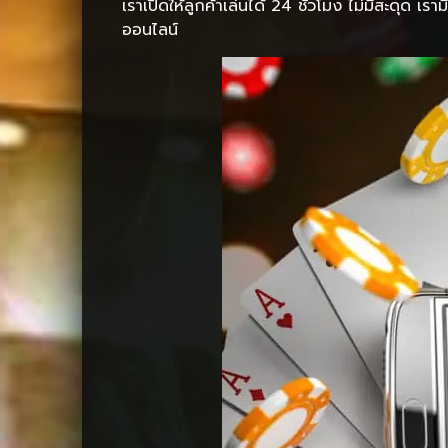
เราเปิดให้ลูกค้าเล่นได้ 24 ชั่วโมง ไม่มีสะดุด
ออนไลน์