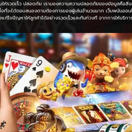
บบให้รวดเร็ว ปลอดภัย เรามองความความปลอดภัยของข้อมูลคือสิ่งสำ
พื่อที่จะได้ตอบสนองตามต้องการของผู้เล่นจำนวนมาก เว็บพนันออน
ลือแก้ไขปัญหาให้ลูกค้าได้อย่างรวดเร็วและทันท่วงที จากการให้บริ