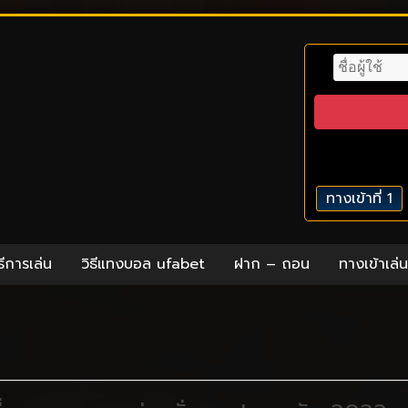
ทางเข้าที่ 1
ธีการเล่น
วิธีแทงบอล ufabet
ฝาก – ถอน
ทางเข้าเล่น