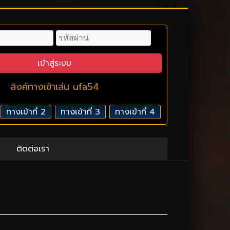
เข้าสู่ระบบ
ลิงค์ทางเข้าเล่น ufa54
ทางเข้าที่ 2
ทางเข้าที่ 3
ทางเข้าที่ 4
ติดต่อเรา