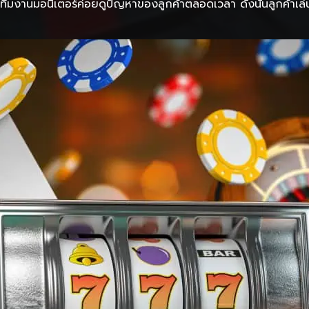
 เรามีทีมงานมอนิเตอร์ค่อยดูปัญหาของลูกค้าตลอดเวลา ดังนั้นลูกค้า