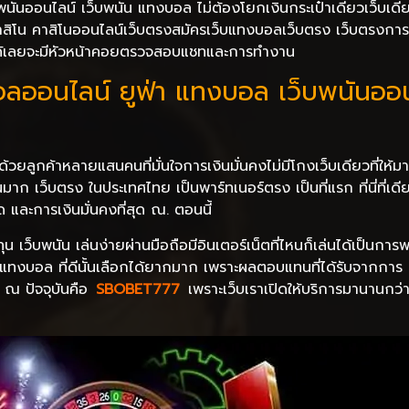
นันออนไลน์ เว็บพนัน แทงบอล ไม่ต้องโยกเงินกระเป๋าเดียวเว็บเด
ิโน คาสิโนออนไลน์เว็บตรงสมัครเว็บแทงบอลเว็บตรง เว็บตรงการเง
ได้เลยจะมีหัวหน้าคอยตรวจสอบแชทและการทำงาน
ลออนไลน์ ยูฟ่า แทงบอล เว็บพนันออน
ีด้วยลูกค้าหลายแสนคนที่มั่นใจการเงินมั่นคงไม่มีโกงเว็บเดียวที่ให้
ก เว็บตรง ในประเทศไทย เป็นพาร์ทเนอร์ตรง เป็นที่แรก ที่นี่ที่เดีย
ุด และการเงินมั่นคงที่สุด ณ. ตอนนี้
ุน เว็บพนัน เล่นง่ายผ่านมือถือมีอินเตอร์เน็ตที่ไหนก็เล่นได้เป็นการพน
นการ แทงบอล ที่ดีนั้นเลือกได้ยากมาก เพราะผลตอบแทนที่ได้รับจากการ
 ณ ปัจจุบันคือ
SBOBET777
เพราะเว็บเราเปิดให้บริการมานานกว่