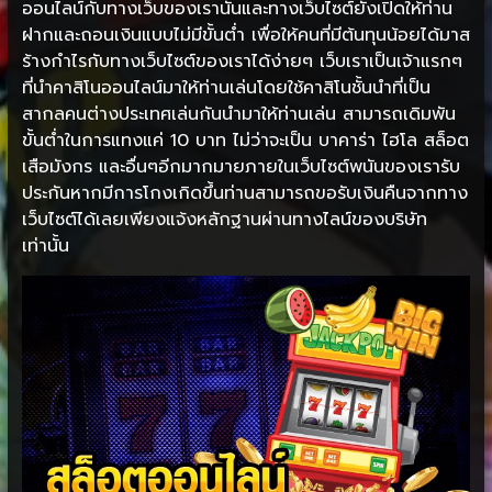
ออนไลน์กับทางเว็บของเรานั้นและทางเว็บไซต์ยังเปิดให้ท่าน
ฝากและถอนเงินแบบไม่มีขั้นต่ำ เพื่อให้คนที่มีต้นทุนน้อยได้มาส
ร้างกำไรกับทางเว็บไซต์ของเราได้ง่ายๆ เว็บเราเป็นเจ้าแรกๆ
ที่นำคาสิโนออนไลน์มาให้ท่านเล่นโดยใช้คาสิโนชั้นนำที่เป็น
สากลคนต่างประเทศเล่นกันนำมาให้ท่านเล่น สามารถเดิมพัน
ขั้นต่ำในการแทงแค่ 10 บาท ไม่ว่าจะเป็น บาคาร่า ไฮโล สล็อต
เสือมังกร และอื่นๆอีกมากมายภายในเว็บไซต์พนันของเรารับ
ประกันหากมีการโกงเกิดขึ้นท่านสามารถขอรับเงินคืนจากทาง
เว็บไซต์ได้เลยเพียงแจ้งหลักฐานผ่านทางไลน์ของบริษัท
เท่านั้น