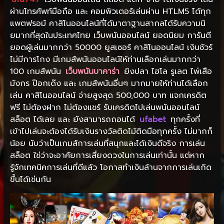
ผ่านโทรศัพท์มือถือ และ คอมพิวเตอร์เล่นผ่าน HTLM5 ได้ทุก
แพตฟรอม์ คาสิโนออนไลน์ที่ได้มาตาฐานสากลได้รับความนิ
ยมากที่สุดในประเทศไทย เว็บพนันออนไลน์ ยอดนิยม การันตี
ยอดผู้เล่นมากกว่า 50000 ยูสเซอร์ คาสิโนออนไลน์ เงินชัวร์
ไม่มีการโกง มีเกมส์พนันออนไลน์ให้ท่านเลือกเล่นมากกว่า
100 เกมส์พนัน
เว็บพนันบาคาร่า
ยิงปลา ไฮโล รูเลต ไพ่เสือ
มังกร ป๊อกเด๊ง และ เกมส์พนันอื่นๆ มากมายให้ท่านได้เลือก
เล่น คาสิโนออนไลน์ จ่ายสูงสุด 500,000 บาท แจกเครดิต
ฟรี ไม่ต้องฝาก ไม่ต้องแชร์ รับเครดิตไปเล่นพนันออนไลน์
สล็อต ได้เลย และ ยังสามารถถอนได้
ufabet
ทุกครั้งที่
เข้าไปเล่นจะต้องได้รับเงินรางวัลติดไม้ติดมือทุกครั้ง ไม่มากก็
น้อย นับว่าเป็นเกมส์การเล่นที่สนุกและได้เงินดีจริง การเล่น
สล็อต ใช่ว่าจะอาศัยการเสี่ยงดวงในการเล่นเท่านั้น แต่หาก
รู้จักเทคนิคการเล่นที่ดีแล้ว โอกาสทำเงินล้านจากการเล่นเกิด
ขึ้นได้เช่นกัน