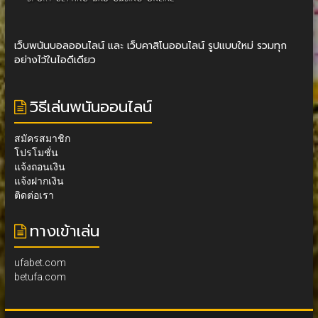
เว็บพนันบอลออนไลน์ และ เว็บคาสิโนออนไลน์ รูปแบบใหม่ รวมทุก
อย่างไว้ในไอดีเดียว
วิธีเล่นพนันออนไลน์
สมัครสมาชิก
โปรโมชั่น
แจ้งถอนเงิน
แจ้งฝากเงิน
ติดต่อเรา
ทางเข้าเล่น
ufabet.com
betufa.com