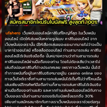
ufahero
เว็บพนันออนไลน์คาสิโนที่ใหญ่ที่สุด ในเว็บพนัน
ออนไลน์ เปิดให้เล่นพนันหลายรูปแบบ คาสิโนออนไลน์ จาก
เว็บพนันของเรานั้น มีให้เลือกเล่นเยอะแยะมากมายไม่ว่าจะเป็น
บาคาร่าออนไลน์ หรือสล็อตออนไลน์ ท่านสามารถเล่น คาสิโน
ออนไลน์ได้เงินจริงมือถือ นั้นหมายความว่าท่านสามารถเล่น
คาสิโนออนไลน์ผ่านมือถือของท่าน โดยไม่ต้องเสียว่าเวลาไป
เล่นถึงบ่อนคาสิโนที่ต่างประเทศเลย เพราทางเว็บพนัน นั้นได้
ทำการพนันที่อยู่ในคาสิโนจริงๆมาอยู่ใน casino online ของ
ทางเว็บไซต์เราซึ่งท่านสามารถเล่นพนันได้เต็มที่ไม่ว่าที่ไหนเมื่อ
เล่นเพียงมีโทรศัพท์มือถือท่านก็สามารถเล่นคาสิโนได้เงินจริง
ผ่านมือถือของท่านแล้ว และหากท่านเล่นพนันออนไลน์กับทาง
เว็บของเรานั้นท่านสามารถขอรับโบนัสครั้งแรกถึง 30%
เพียงท่านสมัครสมาชิกกับทางเราเว็บพนันของเราช่วยต่อทุน