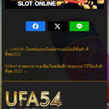
←
LottoOK เว็บพนันออนไลน์ฝากถอนไม่มีขั้นต่ำ ดี
ที่สุด2022
928bet สายตรงจากเอเชียเว็บพนันที่รวมทุกเกม ไว้ให้แล้วดี
ที่สุด 2022
→