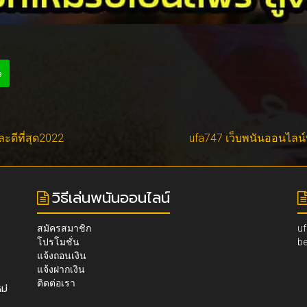
e
ะดีที่สุด2022
ufa747 เว็บพนันออนไลน์ที
วิธีเล่นพนันออนไลน์
สมัครสมาชิก
u
โปรโมชั่น
b
แจ้งถอนเงิน
แจ้งฝากเงิน
ติดต่อเรา
ม่