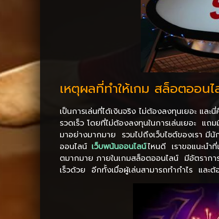
เหตุผลที่ทำให้เกม สล็อตออนไลน
เป็นการเล่นที่ได้เงินจริง ไม่ต้องลงทุนเยอะ และน
รวดเร็ว โดยที่ไม่ต้องลงทุนในการเล่นเยอะ แถมมี
มาอย่างมากมาย รวมไปถึงเว็บไซต์ของเรา มีนักพน
ออนไลน์
เว็บพนันออนไลน์
ไหนดี เราขอแนะนำที่เ
ตมากมาย ภายในเกมสล็อตออนไลน์ มีอัตราการจ่
เร็วด้วย อีกทั้งเมื่อผู้เล่นสามารถทำกำไร แล