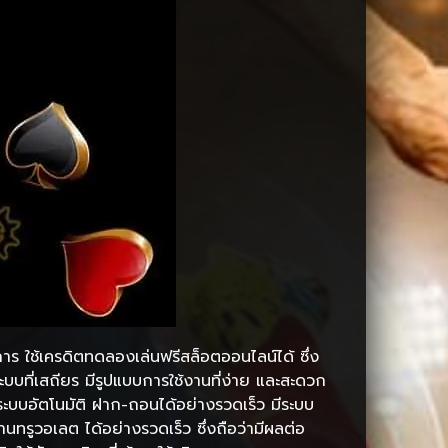
าร ใช้เครดิตทดลองเล่นฟรีสล็อตออนไลน์ได้ ซึ่ง
ะบบที่เสถียร มีรูปแบบการใช้งานที่ง่าย และสะดวก
นระบบอัตโนมัติ ฝาก-ถอนได้อย่างรวดเร็ว มีระบบ
รูวอเลต ได้อย่างรวดเร็ว ซึ่งถือว่ามีผลต่อ