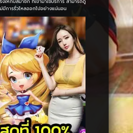
ิงให้กับสมาชิก ที่เข้ามาใช้บริการ สามารถดู
ะไม่มีการรั่วไหลออกไปอย่างแน่นอน