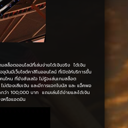
กมสล็อตออนไลน์ที่เล่นง่ายได้เงินจริง ได้เงิน
นมีเว็บไซต์คาสิโนออนไลน์ ที่เปิดให้บริการขึ้น
หน ที่ยังลังเลใจ ไม่รู้จะเล่นเกมสล็อต
ี ไม่ต้องเสียเงิน และมีการแจกโบนัส และ แจ็คพอ
กว่า 100,000 บาท แถมเล่นได้ง่ายและได้เงิน
างหรือแอดมิน