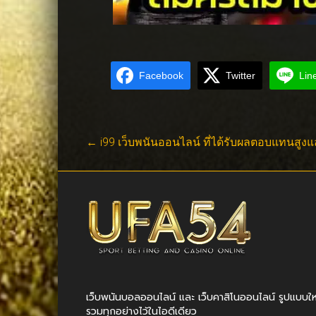
Facebook
Twitter
Lin
←
i99 เว็บพนันออนไลน์ ที่ได้รับผลตอบแทนสูงแล
เว็บพนันบอลออนไลน์ และ เว็บคาสิโนออนไลน์ รูปแบบให
รวมทุกอย่างไว้ในไอดีเดียว