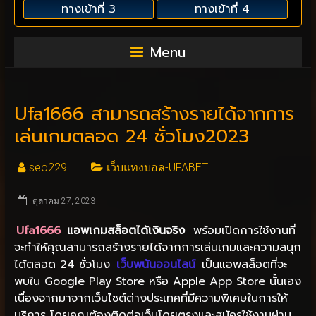
ทางเข้าที่ 3
ทางเข้าที่ 4
Menu
Ufa1666 สามารถสร้างรายได้จากการ
เล่นเกมตลอด 24 ชั่วโมง2023
seo229
เว็บแทงบอล-UFABET
ตุลาคม 27, 2023
Ufa1666
แอพเกมสล็อตได้เงินจริง
พร้อมเปิดการใช้งานที่
จะทำให้คุณสามารถสร้างรายได้จากการเล่นเกมและความสนุก
ได้ตลอด 24 ชั่วโมง
เว็บพนันออนไลน์
เป็นแอพสล็อตที่จะ
พบใน Google Play Store หรือ Apple App Store นั้นเอง
เนื่องจากมาจากเว็บไซต์ต่างประเทศที่มีความพิเศษในการให้
บริการ โดยคุณต้องติดต่อเว็บโดยตรงและสมัครใช้งานผ่าน