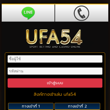
เข้าสู่ระบบ
ลิงค์ทางเข้าเล่น ufa54
ทางเข้าที่ 1
ทางเข้าที่ 2