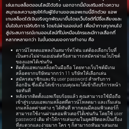
เล่นเกมสล็อตออนไลน์ได้จริง นอกจากนี้ยังเสริมสร้างความ
สนุกและความสุขให้กับผู้ใช้งานของแอพเกมนี้อีกด้วย แอพ
เกมสล็อตได้เงินจริงถูกพัฒนาขึ้นโดยเว็บไซต์ที่มีชื่อเสียงและ
มั่นใจในการให้บริการ โดยไม่ผ่านเอเย่นต์ เพื่อนำทางทุกคนไป
สู่ประสบการณ์เกมออนไลน์ที่ไม่เหมือนใครและมีทางเลือกที่
หลากหลายกว่า ในขั้นตอนของการทำงาน คือ
ดาวน์โหลดแอพลงในสมาร์ทโฟน แต่ต้องเลือกเว็บที่
เป็นตรงไม่ผ่านเอเย่นต์หรือสามารถสมัครผ่านเว็บไซต์
ของแอพได้เช่นกัน
ติดตั้งแอพเกมสล็อตในมือถือ โดยทางเว็บไซต์มีเกม
สล็อตจากบริษัทมากกว่า 11 บริษัทให้เลือกเล่น
สมัครสมาชิกและรับ user password สำหรับการ
ล็อกอิน ซึ่งเมื่อใส่เข้าระบบคุณจะได้เข้าถึงบริการหน้า
จอทันที
หลังจากติดตั้งแอพเรียบร้อยแล้ว คุณสามารถใช้มือถือ
เข้าสู่ระบบแอพเกมสล็อตที่ดาวน์โหลดมา และเริ่มเล่น
เกมสล็อตค่ายต่าง ๆ ได้ทันที หากคุณมีคอมพิวเตอร์ก็
สามารถใช้งานผ่านคอมพิวเตอร์ได้เช่นกัน โดยใช้ user
password เดิม ทำให้การเล่นเกมในยุคดิจิตอลเป็นเรื่อง
ที่สะดวกและง่ายมาก ใคร ๆ ก็สามารถหันมาเล่นเกม