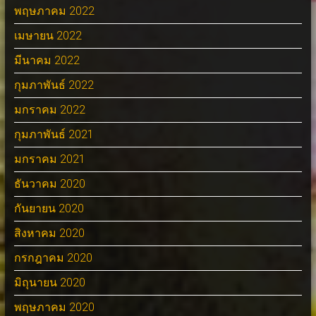
พฤษภาคม 2022
เมษายน 2022
มีนาคม 2022
กุมภาพันธ์ 2022
มกราคม 2022
กุมภาพันธ์ 2021
มกราคม 2021
ธันวาคม 2020
กันยายน 2020
สิงหาคม 2020
กรกฎาคม 2020
มิถุนายน 2020
พฤษภาคม 2020