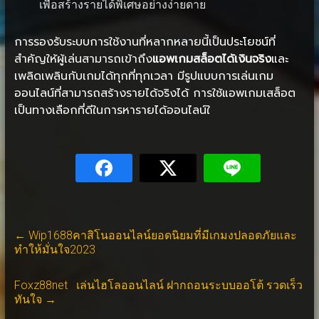
เพื่อสร้างรายได้พิเศษอย่างง่ายดาย
การรองรับระบบการใช้งานที่หลากหลายนี้เป็นประโยชน์ที่
สำคัญให้ผู้เล่นสามารถเข้าถึง
แอพเกมสล็อตได้เงินจริง
และ
เพลิดเพลินกับเกมได้ทุกที่ทุกเวลา มีรูปแบบการเล่นเกม
ออนไลน์ที่สามารถสร้างรายได้จริงได้ การใช้แอพเกมเสล็อต
เป็นทางเลือกที่ดีในการหารายได้ออนไลน์ใ
←
Wip1688คาสิโนออนไลน์ยอดนิยมที่มีเกมงปลอดภัยและ
ทำให้มั่นใจ2023
Foxz88net เล่นไฮโลออนไลน์ ฝากถอนระบบออโต้ รวดเร็ว
ทันใจ
→