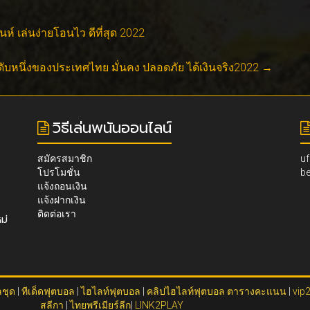
ห์ เล่นง่ายโอนไว ดีที่สุด 2022
ดับหนึ่งของประเทศไทย มั่นคง ปลอดภัย ได้เงินจริง2022
→
วิธีเล่นพนันออนไลน์
สมัครสมาชิก
u
โปรโมชั่น
b
แจ้งถอนเงิน
แจ้งฝากเงิน
ติดต่อเรา
ม่
ลชุด
|
ทีเด็ดฟุตบอล
|
ไฮไลท์ฟุตบอล
|
คลิปไฮไลท์ฟุตบอล
ตารางคะแนน
|
vip
สลีกา
|
ไทยพรีเมียร์ลีก
|
LINK2PLAY
afb88
ufabet
ufabet