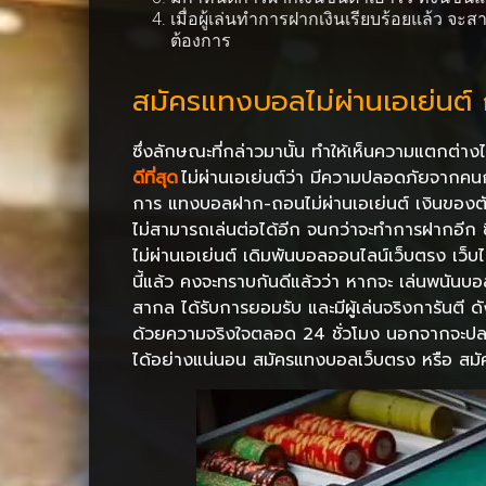
เมื่อผู้เล่นทำการฝากเงินเรียบร้อยแล้ว จะส
ต้องการ
สมัครแทงบอลไม่ผ่านเอเย่นต์ ก
ซึ่งลักษณะที่กล่าวมานั้น ทำให้เห็นความแตกต่า
ดีที่สุด
ไม่ผ่านเอเย่นต์ว่า มีความปลอดภัยจากคน
การ แทงบอลฝาก-ถอนไม่ผ่านเอเย่นต์ เงินของตัว
ไม่สามารถเล่นต่อได้อีก จนกว่าจะทำการฝากอีก ซึ่ง
ไม่ผ่านเอเย่นต์ เดิมพันบอลออนไลน์เว็บตรง เว็บ
นี้แล้ว คงจะทราบกันดีแล้วว่า หากจะ เล่นพนันบอ
สากล ได้รับการยอมรับ และมีผู้เล่นจริงการันตี 
ด้วยความจริงใจตลอด 24 ชั่วโมง นอกจากจะปลอด
ได้อย่างแน่นอน สมัครแทงบอลเว็บตรง หรือ สมัค