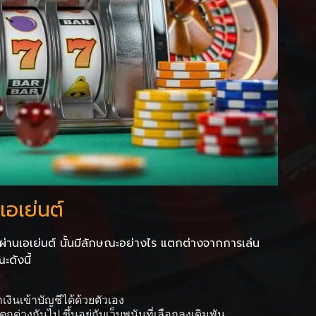
อเย่นต์
่ผ่านเอเย่นต์ นั้นมีลักษณะอย่างไร แตกต่างจากการเล่น
ะดังนี้
เงินเข้าบัญชีได้ด้วยตัวเอง
ตกต่างกันไป ขึ้นอยู่กับเว็บพนันที่เลือกลงเดิมพัน