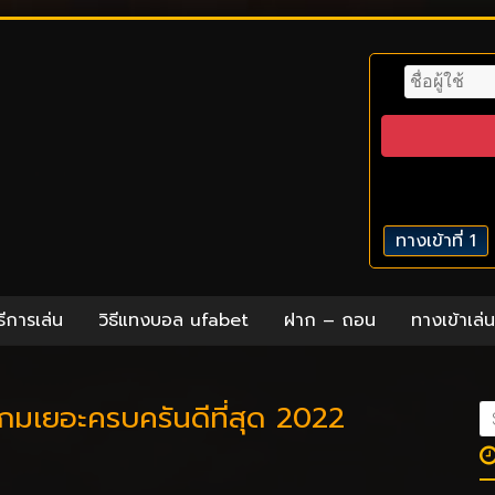
ทางเข้าที่ 1
ธีการเล่น
วิธีแทงบอล ufabet
ฝาก – ถอน
ทางเข้าเล่น
เกมเยอะครบครันดีที่สุด 2022