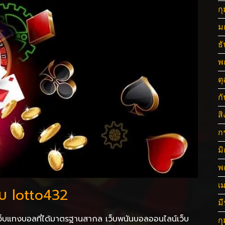
ก
ม
ธ
พ
ต
ก
ส
ก
ม
พ
เ
บ lotto432
ม
็บแทงบอลที่ได้มาตรฐานสากล เว็บพนันบอลออนไลน์เว็บ
ก