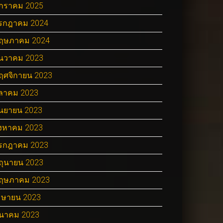
กราคม 2025
รกฎาคม 2024
ฤษภาคม 2024
ันวาคม 2023
ฤศจิกายน 2023
ุลาคม 2023
ันยายน 2023
ิงหาคม 2023
รกฎาคม 2023
ิถุนายน 2023
ฤษภาคม 2023
มษายน 2023
ีนาคม 2023