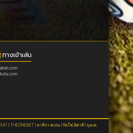
ทางเข้าเล่น
fabet.com
etufa.com
2541
|
THEONEBET
|
ลาลีกา สเปน
|
กัลโซ่ อิตาลี
|
บุนเด