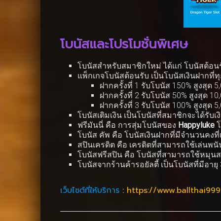
โบนัสและโปรโมชั่นพิเศษ
โบนัสสำหรับสมาชิกใหม่ ได้แก่ โบนัสต้อนร
แพ็กเกจโบนัสต้อนรับ เป็นโบนัสเงินฝากที่
ฝากครั้งที่ 1 รับโบนัส 150% สูงสุด 
ฝากครั้งที่ 2 รับโบนัส 50% สูงสุด 1
ฝากครั้งที่ 3 รับโบนัส 100% สูงสุด 
โบนัสเติมเงิน เป็นโบนัสที่สมาชิกจะได้รับ
ฟรีมันนี่ คือ การสุ่มโบนัสของ
Happyluke
โ
โบนัส คัพ คือ โบนัสเงินฝากที่มีจำนวนคงที
สปินเครดิต คือ เครดิตที่สามารถใช้เล่นพ
โบนัสฟรีสปิน คือ โบนัสที่สามารถใช้หมุนส
โบนัสจากร้านค้ารอยัลตี้ เป็นโบนัสที่มีอายุ 
เว็บไซต์ที่ให้บริการ
:
https://www.ballthai99