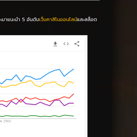
าจะมาแนะนำ 5 อันดับ
เว็บคาสิโนออนไลน์
และสล็อต