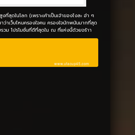
ูงที่สุดในโลก (เพราะเค้าเป็นเจ้าของไงละ ฮ่า ๆ
่านมาว่าเว็บไหนครองใจคน ครองใจนักพนันมากที่สุด
โปรโมชั่นที่ดีที่สุดใน ณ ที่แห่งนี้ด้วยจร้าา
www.ufacup45.com