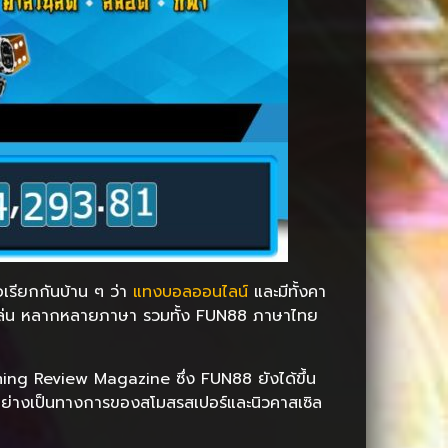
ือเรียกกันบ้าน ๆ ว่า
แทงบอลออนไลน์
และมีทั้งคา
การเล่น หลากหลายภาษา รวมทั้ง FUN88 ภาษาไทย
aming Review Magazine ซึ่ง FUN88 ยังได้ขึ้น
กอย่างเป็นทางการของสโมสรสเปอร์และนิวคาสเซิล