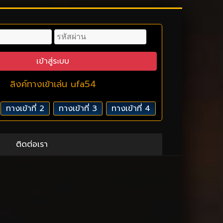
เข้าสู่ระบบ
ลิงค์ทางเข้าเล่น ufa54
ทางเข้าที่ 2
ทางเข้าที่ 3
ทางเข้าที่ 4
ติดต่อเรา