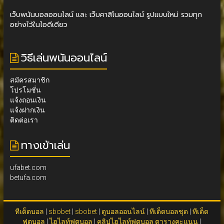
เว็บพนันบอลออนไลน์ และ เว็บคาสิโนออนไลน์ รูปแบบใหม่ รวมทุก
อย่างไว้ในไอดีเดียว
วิธีเล่นพนันออนไลน์
สมัครสมาชิก
โปรโมชั่น
แจ้งถอนเงิน
แจ้งฝากเงิน
ติดต่อเรา
ทางเข้าเล่น
ufabet.com
betufa.com
ทีเด็ดบอล
|
sbobet
|
sbobet
|
ดูบอลออนไลน์
|
ทีเด็ดบอลชุด
|
ทีเด็ด
ฟุตบอล
|
ไฮไลท์ฟุตบอล
|
คลิปไฮไลท์ฟุตบอล
ตารางคะแนน
|