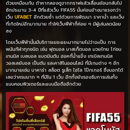
ด้วยเหมือนกัน ถ้าหากลองดูจากกราฟแล้วเลื่อนย้อนกลับไป
ซักประมาน 3-4 ปีที่แล้วเว็บ FIFA55 นั้นค่อนข้างมาแรงกว่า
เว็บ
UFABET
อีกด้วยซ้ำ แต่ด้วยการพัฒนา ราคาน้ำ และเว็บ
ที่เกิดใหม่อีกมากมาย ทำให้เว็บฟีฟ่าก็ค่อย ๆ มีผู้เล่นลดน้อย
ลง
โดยเว็บฟีฟ่านั้นมีบริการเยอะแยะมากมายไม่ว่าจะเป็น การ
พนันกีฬาทุกชนิด เช่น ฟุตบอล บาสเก็ตบอล มวยไทย ไก่ชน
เทนนิส เบสบอล แบดมินตัน ฮอคกี้น้ำแข็ง เทเบิลเทนนิส
วอลเลย์บอล เป็นต้น และคาสิโนออนไลน์ ที่มีเกมต่าง ๆ อีก
มากมายเช่น บาคาร่า สล็อต รูเล็ท ไฮโล โป๊กเกอร์ ซึ่งบอกได้
เลยว่าครบมาก ๆ ที่มีใน 1 เว็บ อีกทั้งยังรองรับการเล่นทั้ง
แบบคอมพิวเตอร์และแบบมือถืออีกด้วย