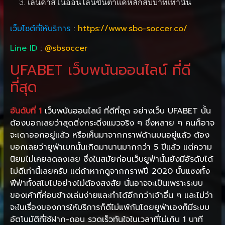
เล่นคาสิโนออนไลน์ขั้นต่ำแค่หลักสิบบาทเท่านั้น
เว็บไซต์ที่ให้บริการ
:
https://www.sbo-soccer.co/
Line ID
:
@sbsoccer
UFABET
เว็บพนันออนไลน์ ที่ดี
ที่สุด
อันดับที่ 1
เว็บพนันออนไลน์ ที่ดีที่สุด อย่างเว็บ UFABET นั้น
ต้องบอกเลยว่าสุดติ่งกระดิ่งแมวจริง ๆ ซึ่งหลาย ๆ คนก็อาจ
จะเดาออกอยู่แล้ว หรือเห็นมาจากกราฟด้านบนอยู่แล้ว ต้อง
บอกเลยว่ายูฟ่าเบทนั้นเกิดมานานมากกว่า 5 ปีแล้ว แต่ความ
นิยมไม่เคยลดลงเลย ซึ่งในสมัยก่อนเว็บยูฟ่านั้นยังมีอัรดับได้
ไม่ดีเท่านี้เลยครับ แต่ถ้าหากดูจากกราฟปี 2020 นั้นแซงทั้ง
ฟีฟ่าทั้งสโบไปอย่างไม่ต้องสงสัย นั่นอาจจะเป็นเพราะระบบ
ของเค้าที่ค่อนข้างเล่นง่ายและทำได้อีกกว่าเจ้าอื่น ๆ และไม่ว่า
จะในเรื่องของการให้บริการก็ดีไม่แพ้กันโดยยูฟ่าเองก็มีระบบ
อัตโนมัติที่ใช้ฝาก-ถอน รวดเร็วทันใจในเวลาที่ไม่เกิน 1 นาที