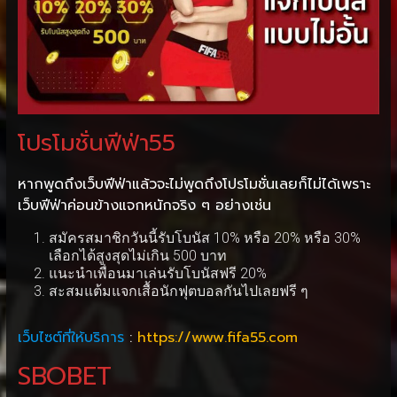
โปรโมชั่นฟีฟ่า55
หากพูดถึงเว็บฟีฟ่าแล้วจะไม่พูดถึงโปรโมชั่นเลยก็ไม่ได้เพราะ
เว็บฟีฟ่าค่อนข้างแจกหนักจริง ๆ อย่างเช่น
สมัครสมาชิกวันนี้รับโบนัส 10% หรือ 20% หรือ 30%
เลือกได้สูงสุดไม่เกิน 500 บาท
แนะนำเพื่อนมาเล่นรับโบนัสฟรี 20%
สะสมแต้มแจกเสื้อนักฟุตบอลกันไปเลยฟรี ๆ
เว็บไซต์ที่ให้บริการ
:
https://www.fifa55.com
SBOBET