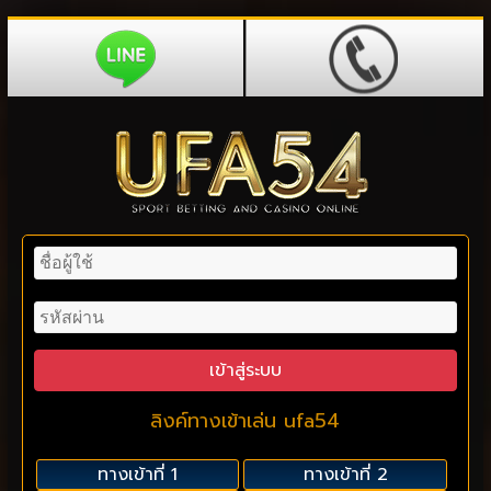
เข้าสู่ระบบ
ลิงค์ทางเข้าเล่น ufa54
ทางเข้าที่ 1
ทางเข้าที่ 2