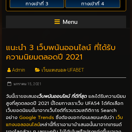
ทางเข้าที่ 3
ทางเข้าที่ 4
Menu
แนะนำ 3 เว็บพนันออนไลน์ ที่ได้รับ
ความนิยมตลอดปี 2021
Admin
เว็บแทงบอล-UFABET
มกราคม 15, 2021
วันนี้เราขอเสนอ
เว็บพนันออนไลน์ ที่ดีที่สุด
และได้รับความนิยม
สูงที่สุดตลอดปี 2021 นี้โดยทางเราเว็บ UFA54 ได้คัดเลือก
เว็บยอดนิยมนี้มาจากเว็บไซต์ที่รวบรวมสถิติการ Search
อย่าง
Google Trends
ซึ่งต้องบอกก่อนเลยนะครับว่า
เว็บ
แทงบอลออนไลน์
เหล่านี้ที่เราเอามานำเสนอนั้นมาจากเทรนด์
ของโลกล้วน ๆ เลยนะครับ ไม่ได้มโนหรือปรุงแต่งขึ้นมาเอง